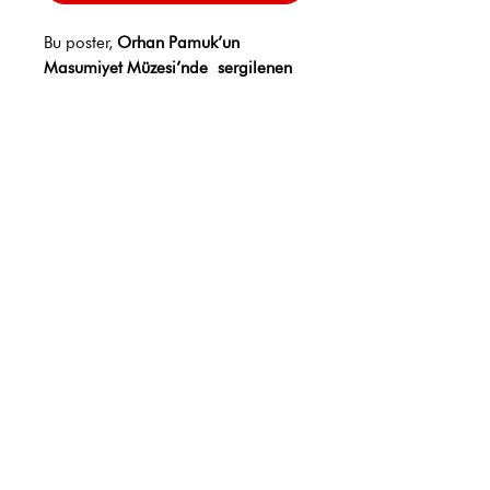
Bu poster,
Orhan Pamuk’un
Masumiyet Müzesi’nde sergilenen
15 numaralı kutunun
görselini
içermektedir.
Boyut:
67,5 cm x 48 cm
Malzeme:
Parlak kuşe kağıt
Dil:
İngilizce
Baskı:
Detaylı ve yüksek
çözünürlüklü
Kullanım:
Duvar dekorasyonu ve
koleksiyon için uygundur
​Firuzağa Mahallesi,
Çukurcuma Caddesi, Dalgıç Çıkmazı, 2, 34425,
Beyoğlu, İstanbul, Türkiye
T:
90 212 252 97 38
|
info@masumiyetmuzesi.org
Telif Hakkı © 2014, Masumiyet Müzesi. Tüm Hakları Saklıdır.
Mesafeli Satış Sözleşmesi
Gizlilik Politikası