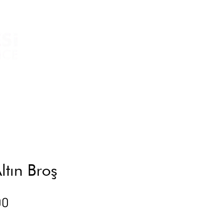
ltın Broş
Price
00