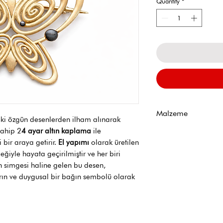
Quantity
*
Malzeme
eki özgün desenlerden ilham alınarak
sahip 2
4 ayar altın kaplama
ile
24 Ayar Altın Kapl
bir araya getirir.
El yapımı
olarak üretilen
meğiyle hayata geçirilmiştir ve her biri
n simgesi haline gelen bu desen,
rın ve duygusal bir bağın sembolü olarak