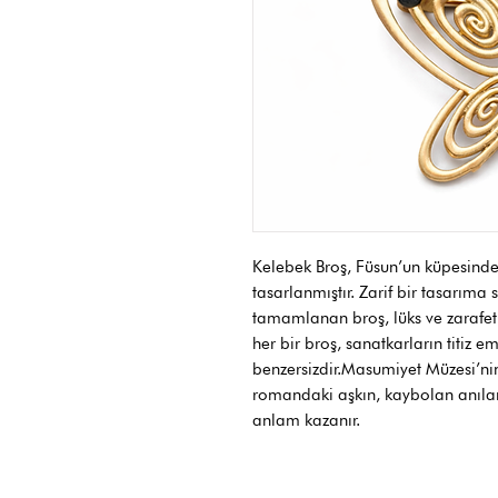
Kelebek Broş, Füsun’un küpesind
tasarlanmıştır. Zarif bir tasarıma 
tamamlanan broş, lüks ve zarafeti 
her bir broş, sanatkarların titiz e
benzersizdir.Masumiyet Müzesi’ni
romandaki aşkın, kaybolan anıla
anlam kazanır.