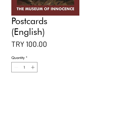
Postcards
(English)
Price
TRY 100.00
Quantity
*
Add to Cart
Buy Now
​Firuzağa Mahallesi,
Çukurcuma Caddesi, Dalgıç Çıkmazı, 2, 34425,