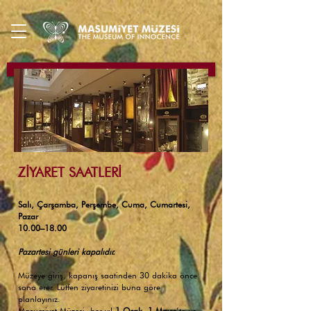
ZİYARET SAATLERİ
Salı, Çarşamba, Perşembe, Cuma, Cumartesi,
Pazar
10.00–18.00
Pazartesi günleri k
apalıdır.
Müzeye giriş, kapanış saatinden 30 dakika önce
sona erer. Lütfen ziyaretinizi buna göre
planlayınız.
Masumiyet Müzesi, her yıl
1 Ocak
,
1 Mayıs
’ta ve