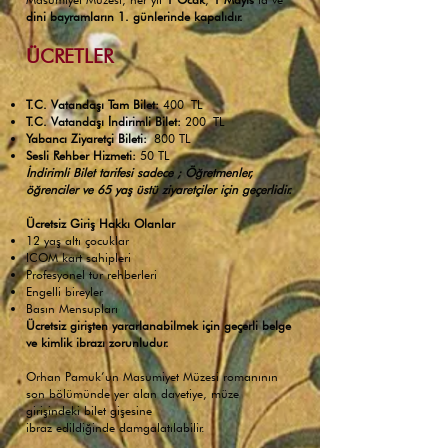
dini bayramların 1. günlerinde kapalıdır.
ÜCRETLER ​
T.C. Vatandaşı Tam Bilet:
400
TL
T.C. Vatandaşı İndirimli Bilet:
200 TL
Yabancı Ziyaretçi Bileti:
800 TL
Sesli Rehber Hizmeti:
50 TL
​İndirimli Bilet tarifesi sadece ; Öğretmenler,
öğrenciler ve 65 yaş üstü ziyaretçiler için geçerlidir.
Ücretsiz Giriş Hakkı Olanlar
12 yaş altı çocuklar
ICOM kart sahipleri
Profesyonel tur rehberleri
Engelli bireyler
Basın Mensupları
​Ücretsiz girişten yararlanabilmek için geçerli belge
ve kimlik ibrazı zorunludur.
Orhan Pamuk’un Masumiyet Müzesi romanının
son bölümünde yer alan davetiye, müze
girişindeki bilet gişesine
ibraz edildiğinde damgalatılabilir.