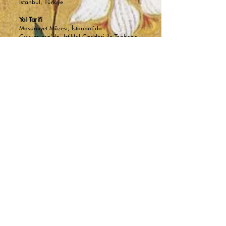
İstanbul, Türkiye
Yol Tarifi
Masumiyet Müzesi, İstanbul’da
Çukurcuma’da, İstiklal Caddesi ile Tophane
arasında yer almaktadır.
Yürüyüş Mesafeleri
Taksim: 12 dakika
Galatasaray: 8 dakika
Tophane: 8 dakika
Cihangir: 10 dakika
Toplu Taşıma
Tramvay ile gelenler Tophane durağında inip
yaklaşık 8 dakika yürüyerek müzeye
ulaşabilir.
Park
Müzenin kendi otoparkı bulunmamaktadır.
​Müzemizin yalnızca giriş katı, tekerlekli
sandalye kullanan ziyaretçilerimiz ve
refakatçileri için erişilebilirdir. Diğer katlara
erişim sağlanabilmesi için refakatçi desteği