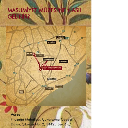
MASUMİYET MÜZESİ'NE NASIL
GELİNİR?
Adres
Firuzağa Mahallesi, Çukurcuma Caddesi,
Dalgıç Çıkmazı No: 2, 34425 Beyoğlu/