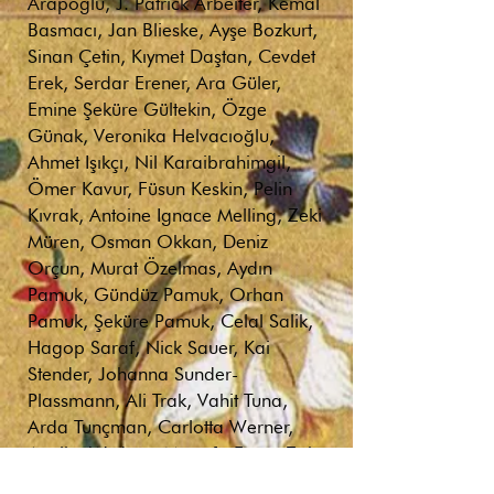
Arapoğlu, J. Patrick Arbeiter, Kemal
Basmacı, Jan Blieske, Ayşe Bozkurt,
Sinan Çetin, Kıymet Daştan, Cevdet
Erek, Serdar Erener, Ara Güler,
Emine Şeküre Gültekin, Özge
Günak, Veronika Helvacıoğlu,
Ahmet Işıkçı, Nil Karaibrahimgil,
Ömer Kavur, Füsun Keskin, Pelin
Kıvrak, Antoine Ignace Melling, Zeki
Müren, Osman Okkan, Deniz
Orçun, Murat Özelmas, Aydın
Pamuk, Gündüz Pamuk, Orhan
Pamuk, Şeküre Pamuk, Celal Salik,
Hagop Saraf, Nick Sauer, Kai
Stender, Johanna Sunder-
Plassmann, Ali Trak, Vahit Tuna,
Arda Tunçman, Carlotta Werner,
Annika Wydany, Mustafa Ercan Zırh