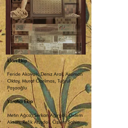
İdari Ekip
Feride Akovalı, Deniz Aral, Asuman
Oktay, Murat Özelmas, Tuğrul
Paşaoğlu
Yaratıcı Ekip
Metin Ağca, Serkan Ağırgöl, Didem
Aksun, Refik Anadol, Özlem Şahin