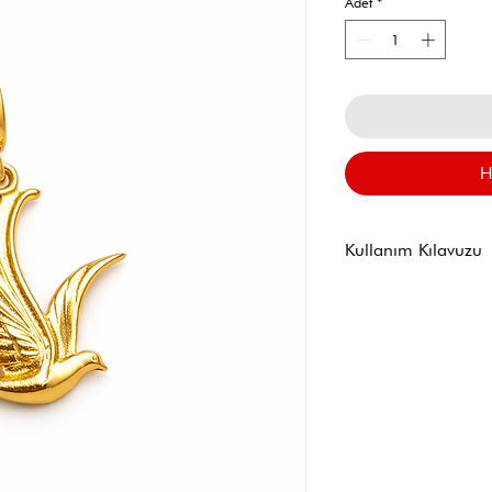
Adet
*
H
Kullanım Kılavuzu
Su, parfüm, kre
temasından kaçı
Banyo, havuz ve
Kullanım sonras
silerek muhafaz
Sert darbelere 