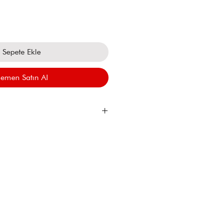
Sepete Ekle
emen Satın Al
m ve kimyasal maddelerle
nınız.
 denizde kullanmayınız.
ı yumuşak ve kuru bir bezle
a ediniz.
ve düşmelere karşı koruyunuz.