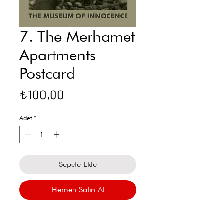
7. The Merhamet
Apartments
Postcard
Fiyat
₺100,00
Adet
*
Sepete Ekle
Hemen Satın Al
"I'm almost sure that this