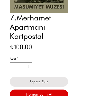
7.Merhamet
Apartmanı
Kartpostal
Fiyat
₺100,00
Adet
*
Sepete Ekle
Hemen Satın Al
"Romanı yazarken sürekli yanımda