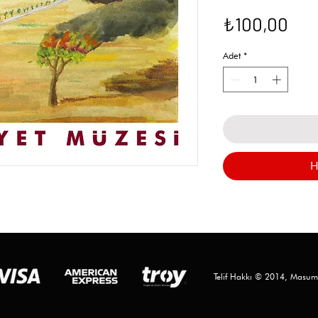
Fiy
₺100,00
Adet
*
H
Telif Hakkı © 2014, Masumi