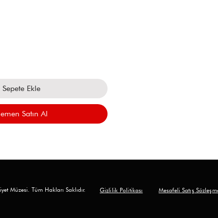
at
Sepete Ekle
emen Satın Al
yet Müzesi. Tüm Hakları Saklıdır.
Gizlilik Politikası
Mesafeli Satış Sözleşm