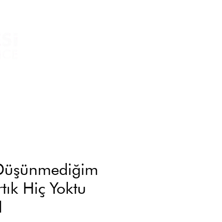
Düşünmediğim
tık Hiç Yoktu
l