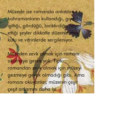
Müzede ise romanda anlatılan
kahramanların kullandığı, giydiği,
işittiği, gördüğü, biriktirdiği, hayal
ettiği şeyler dikkatle düzenlenmiş
kutu ve vitrinlerde sergileniyor.
Müzeden zevk almak için romanı
okumaya gerek yok. Tıpkı
romandan zevk almak için müzeyi
gezmeye gerek olmadığı gibi. Ama
romanı okuyanlar, müzenin çeşit
çeşit anlamını daha iyi
kavrayacakları gibi, müzeyi
gezenler de, romanı okurken fark
etmedikleri pek çok şeyi görecekler.
Roman 2008 yılında yayımlandı,
müze ise 2012 baharında açıldı.