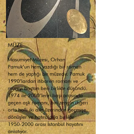
MÜZE
Masumiyet Müzesi, Orhan
Pamuk’un hem yazdığı bir roman
hem de yaptığı bir müzedir. Pamuk
1990’lardan itibaren romanı ve
müzeyi baştan beri birlikte düşündü.
1974 ile 2000’lerin başı arasında
geçen aşk romanı, biri zengin diğeri
orta halli iki aile üzerinden geçmişe
dönüşler ve hatıralarla birlikte
1950-2000
arası İstanbul hayatını
anlatıyor.